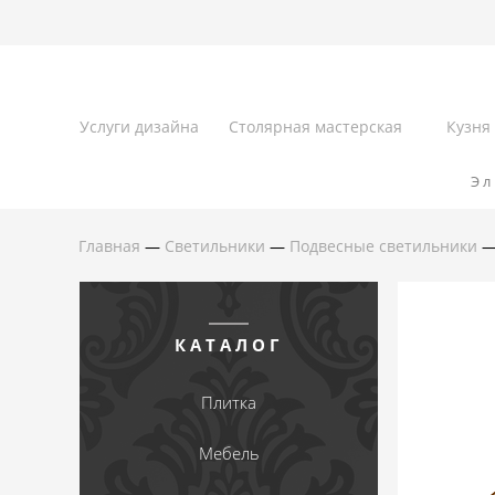
Услуги дизайна
Столярная мастерская
Кузня
Эл
Главная
—
Светильники
—
Подвесные светильники
КАТАЛОГ
Плитка
Мебель