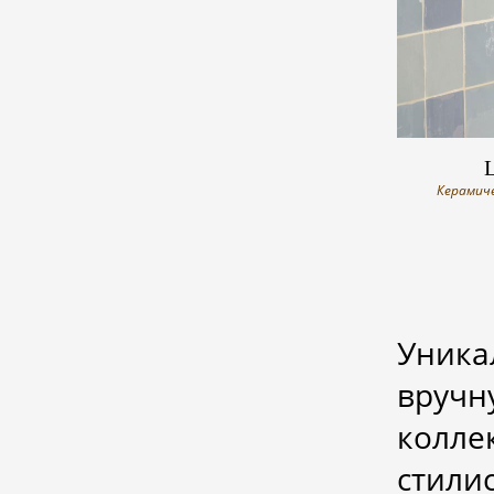
L
Керамиче
Уник
вручн
колле
стили