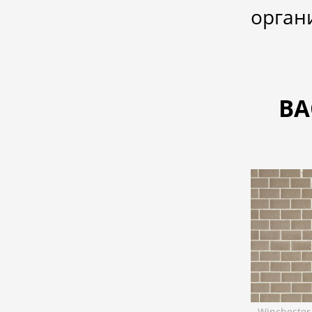
орган
ВА
Winchester