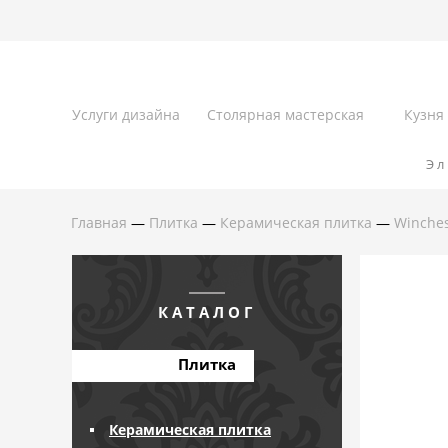
Услуги дизайна
Столярная мастерская
Кузня
Эл
Главная
—
Плитка
—
Керамическая плитка
—
Winches
КАТАЛОГ
Плитка
Керамическая плитка