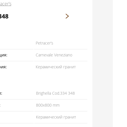
cer’s
348
Petracer’s
ция:
Carnevale Veneziano
рия:
Керамический гранит
л:
Brighella Cod.334 348
:
800x800 mm
Керамический гранит