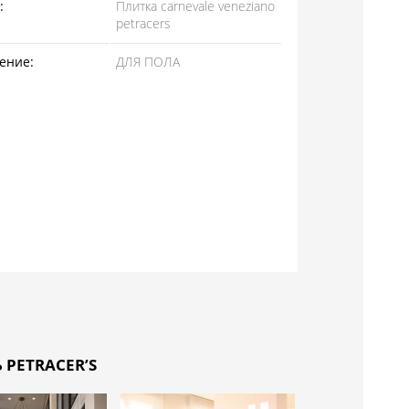
:
Плитка carnevale veneziano
petracers
ение:
ДЛЯ ПОЛА
PETRACER’S