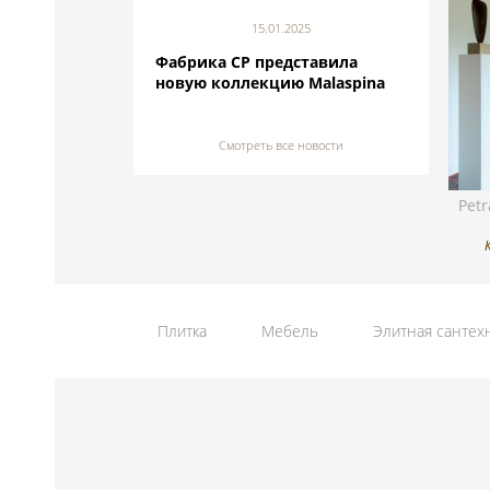
15.01.2025
Фабрика CP представила
новую коллекцию Malaspina
Смотреть все новости
Petr
Плитка
Мебель
Элитная сантех