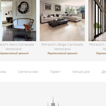
acer’s Nero Carnevale
Petracer’s Beige Carnevale
Petracer’s
Veneziano
Veneziano
V
Керамический гранит
Керамический гранит
Керами
ника
Светильники
Паркет
Умный дом
Дв