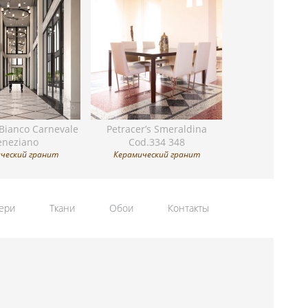
 Bianco Carnevale
Petracer’s Smeraldina
eneziano
Cod.334 348
ческий гранит
Керамический гранит
ери
Ткани
Обои
Контакты