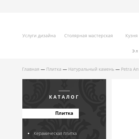
Услуги дизайна
Столярная мастерская
Кузня
Эл
Главная
—
Плитка
—
Натуральный камень
—
Petra An
КАТАЛОГ
Плитка
Керамическая плитка