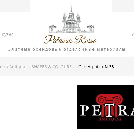
Кузня
У
Элитные брендовые отделочные материалы
etra Antiqua
—
SHAPES & COLOURS
— Glider patch-N 38