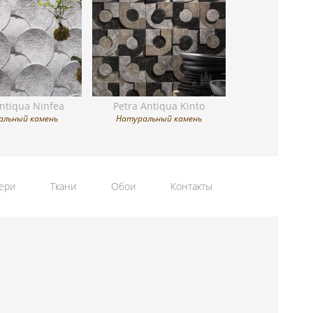
Antiqua Ninfea
Petra Antiqua Kinto
альный камень
Натуральный камень
ери
Ткани
Обои
Контакты