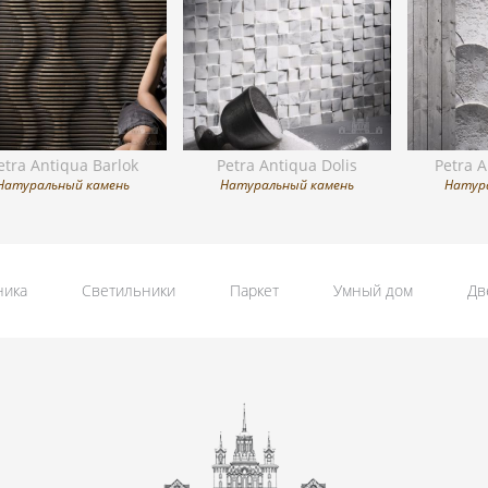
etra Antiqua Barlok
Petra Antiqua Dolis
Petra 
Натуральный камень
Натуральный камень
Натур
ника
Светильники
Паркет
Умный дом
Дв