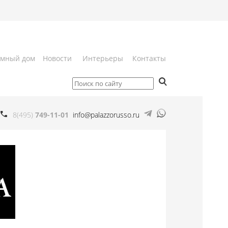
мный дом
Новости
Интерьеры
Контакты
8(495)
749-11-01
info@palazzorusso.ru