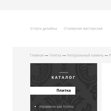
Услуги дизайна
Столярная мастерская
Главная
—
Плитка
—
Натуральный камень
—
P
КАТАЛОГ
Плитка
Керамическая плитка