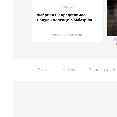
15.01.2025
Фабрика CP представила
новую коллекцию Malaspina
Смотреть все новости
P
Плитка
Мебель
Элитная сантех