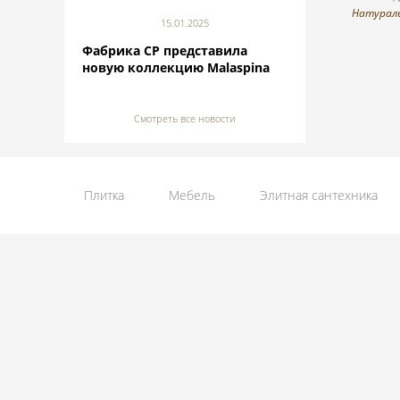
Натурал
15.01.2025
Фабрика CP представила
новую коллекцию Malaspina
Смотреть все новости
Плитка
Мебель
Элитная сантехника