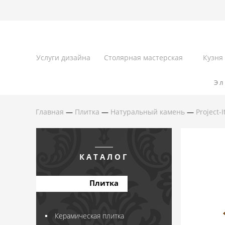
Услуги дизайна
Столярная мастерская
Кузня
Эл
Главная
—
Плитка
—
Натуральный камень
—
Project-I
КАТАЛОГ
Плитка
Керамическая плитка