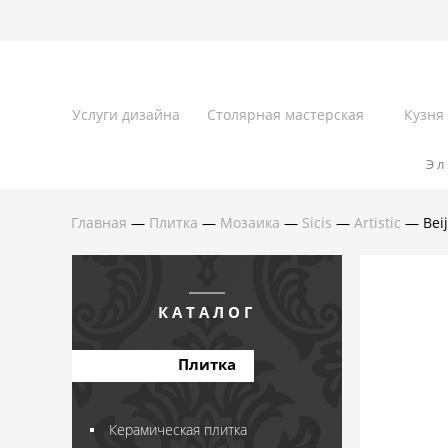
Услуги дизайна
Столярная мастерская
Кузня
Эл
Главная
—
Плитка
—
Мозаика
—
Sicis
—
Artistic
— Bei
КАТАЛОГ
Плитка
Керамическая плитка