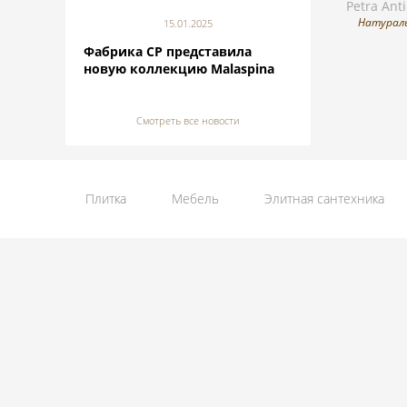
Petra Ant
Натурал
15.01.2025
Фабрика CP представила
новую коллекцию Malaspina
Смотреть все новости
Плитка
Мебель
Элитная сантехника