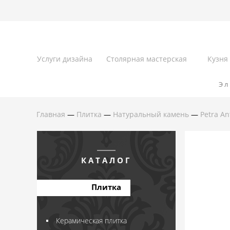
Услуги дизайна
Столярная мастерская
Кузня
Эл
Главная
—
Плитка
—
Натуральный камень
—
Petra An
КАТАЛОГ
Плитка
Керамическая плитка