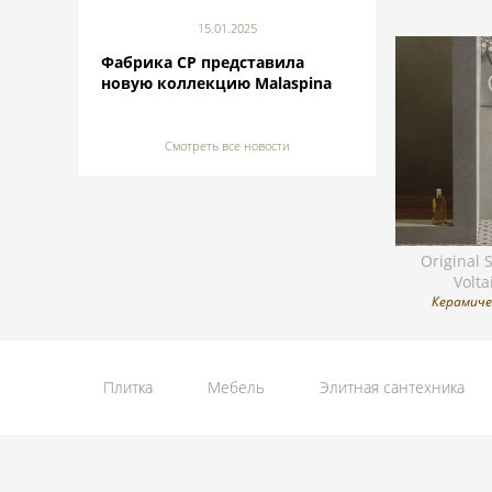
15.01.2025
Фабрика CP представила
новую коллекцию Malaspina
Смотреть все новости
Original S
Volta
Керамиче
Плитка
Мебель
Элитная сантехника