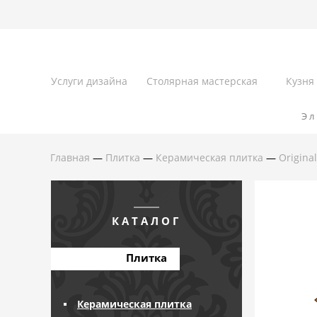
Услуги дизайна
Столярная мастерская
Кузня
Эл
Главная
—
Плитка
—
Керамическая плитка
—
Original
КАТАЛОГ
Плитка
Керамическая плитка