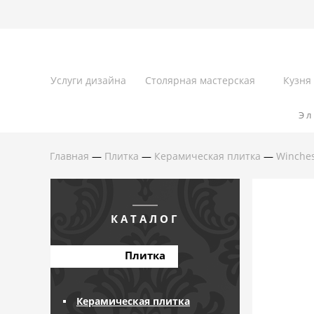
Услуги дизайна
Столярная мастерская
Кузня
Эл
Главная
—
Плитка
—
Керамическая плитка
—
Winches
КАТАЛОГ
Плитка
Керамическая плитка