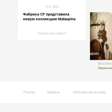
15.01.2025
Фабрика CP представила
новую коллекцию Malaspina
Смотреть все новости
Winches
Керамиче
Плитка
Мебель
Элитная сантехника