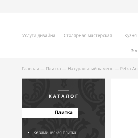
Услуги дизайна
Столярная мастерская
Кузня
Эл
Главная
—
Плитка
—
Натуральный камень
—
Petra An
КАТАЛОГ
Плитка
Керамическая плитка